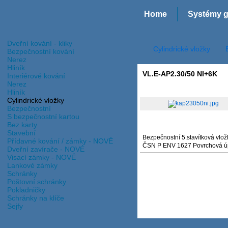
Home
Systémy g
Dveřní kování - kliky
Cylindrické vložky
Bezpečnostní kování
Nerez
Hliník
VL.E-AP2.30/50 NI+6K
Interiérové kování
Nerez
Hliník
Cylindrické vložky
Bezpečnostní
S bezpečnostní kartou
Bez karty
Stavební
Bezpečnostní 5.stavítková vložk
Přídavné kování / zámky - NOVÉ
ČSN P ENV 1627 Povrchová úp
Dveřní zavírače - NOVÉ
Visací zámky - NOVÉ
Lankové zámky
Schránky
Poštovní schránky
Pokladničky
Schránky na klíče
Sejfy