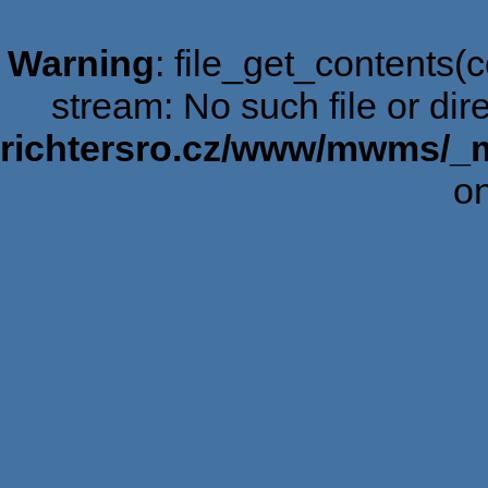
Warning
: file_get_contents(c
stream: No such file or dir
richtersro.cz/www/mwms/_
on