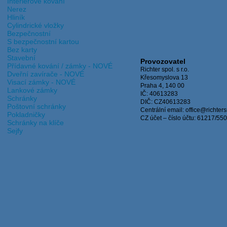
Interiérové kování
Nerez
Hliník
Cylindrické vložky
Bezpečnostní
S bezpečnostní kartou
Bez karty
Stavební
Provozovatel
Přídavné kování / zámky - NOVÉ
Richter spol. s r.o.
Dveřní zavírače - NOVÉ
Křesomyslova 13
Visací zámky - NOVÉ
Praha 4, 140 00
Lankové zámky
IČ: 40613283
Schránky
DIČ: CZ40613283
Poštovní schránky
Centrální email: office@richters
Pokladničky
CZ účet – číslo účtu: 61217/55
Schránky na klíče
Sejfy