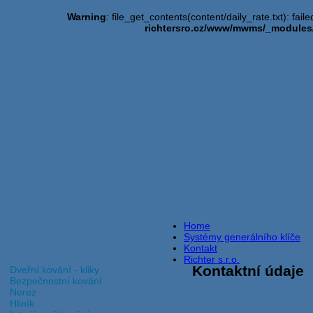
Warning
: file_get_contents(content/daily_rate.txt): fail
richtersro.cz/www/mwms/_module
Home
Systémy generálního klíče
Kontakt
Richter s.r.o.
Kontaktní údaje
Dveřní kování - kliky
Bezpečnostní kování
Nerez
Hliník