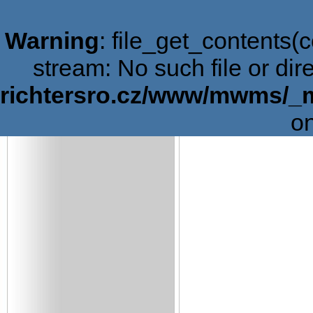
Warning
: file_get_contents(c
stream: No such file or dir
richtersro.cz/www/mwms/_
on