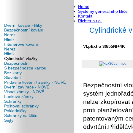
Home
Systémy generálního klíče
Kontakt
Richter s.r.o.
Dveřní kování - kliky
Cylindrické 
Bezpečnostní kování
Nerez
Hliník
Interiérové kování
Vl.pExtra 30/55NI+4K
Nerez
Hliník
Cylindrické vložky
Bezpečnostní
S bezpečnostní kartou
Bez karty
Stavební
Přídavné kování / zámky - NOVÉ
Bezpečnostní vlo
Dveřní zavírače - NOVÉ
Visací zámky - NOVÉ
systém jednořadéh
Lankové zámky
nelze zkopírovat 
Schránky
Poštovní schránky
proti planžetová
Pokladničky
Schránky na klíče
patentovaným cen
Sejfy
odvrtání.Přiděláv