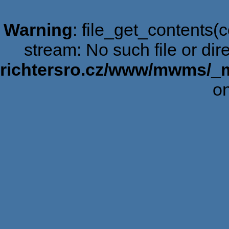
Warning
: file_get_contents(c
stream: No such file or dir
richtersro.cz/www/mwms/_
on