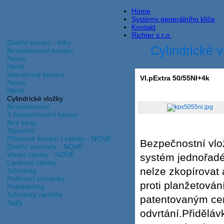
Home
Systémy generálního klíče
Kontakt
Richter s.r.o.
Dveřní kování - kliky
Cylindrické 
Bezpečnostní kování
Nerez
Hliník
Interiérové kování
Vl.pExtra 50/55NI+4k
Nerez
Hliník
Cylindrické vložky
Bezpečnostní
S bezpečnostní kartou
Bez karty
Stavební
Přídavné kování / zámky - NOVÉ
Bezpečnostní vlo
Dveřní zavírače - NOVÉ
Visací zámky - NOVÉ
systém jednořadéh
Lankové zámky
nelze zkopírovat 
Schránky
Poštovní schránky
proti planžetová
Pokladničky
Schránky na klíče
patentovaným cen
Sejfy
odvrtání.Přiděláv