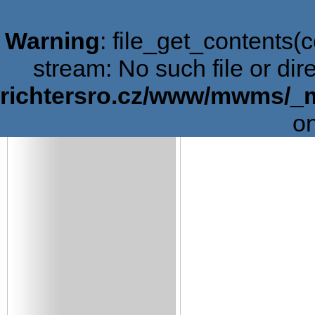
Warning
: file_get_contents(c
stream: No such file or dir
richtersro.cz/www/mwms/_
on