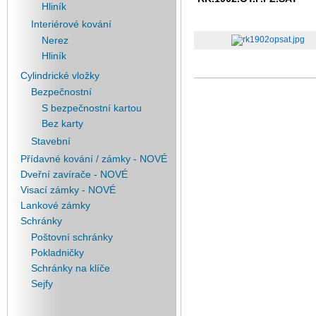
Hliník
Interiérové kování
Nerez
Hliník
Cylindrické vložky
Bezpečnostní
S bezpečnostní kartou
Bez karty
Stavební
Přídavné kování / zámky - NOVÉ
Dveřní zavírače - NOVÉ
Visací zámky - NOVÉ
Lankové zámky
Schránky
Poštovní schránky
Pokladničky
Schránky na klíče
Sejfy