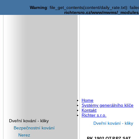
Warning
: file_get_contents(content/daily_rate.txt): fail
richtersro.cz/www/mwms/_module
Home
Systémy generálního klíče
Kontakt
Richter s.r.o.
Dveřní kování - kliky
Dveřní kování - kliky
Bezpečnostní kování
Nerez
RK.1902.OT.P.PZ.SAT