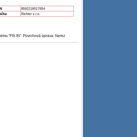
N
8592218017854
ačka
Richter s.r.o.
stému "FIX IN". Povrchová úprava: Nerez