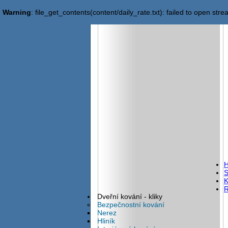
Warning
: file_get_contents(content/daily_rate.txt): failed to open stre
S
K
R
Dveřní kování - kliky
Bezpečnostní kování
Nerez
Hliník