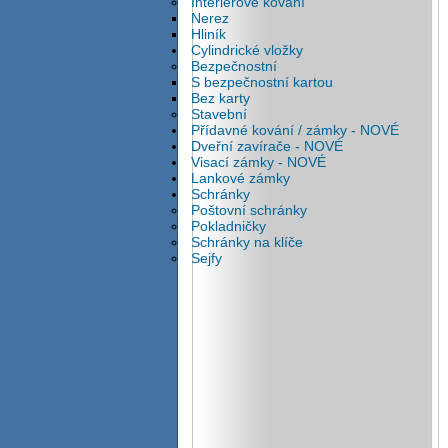
Interiérové kování
Nerez
Hliník
Cylindrické vložky
Bezpečnostní
S bezpečnostní kartou
Bez karty
Stavební
Přídavné kování / zámky - NOVÉ
Dveřní zavírače - NOVÉ
Visací zámky - NOVÉ
Lankové zámky
Schránky
Poštovní schránky
Pokladničky
Schránky na klíče
Sejfy