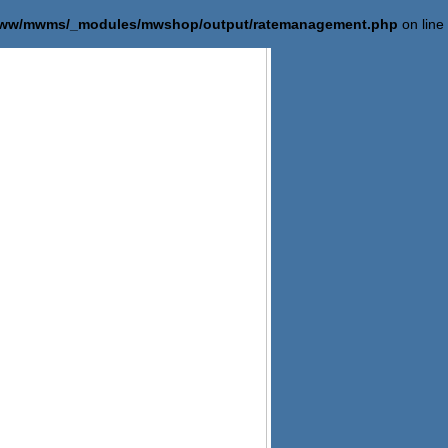
/www/mwms/_modules/mwshop/output/ratemanagement.php
on line