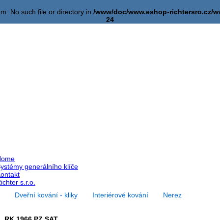
am: No such file or directory in
/www/doc/www.eshop-richtersro.cz
24
Home
ystémy generálního klíče
ontakt
ichter s.r.o.
Dveřní kování - kliky
Interiérové kování
Nerez
RK.1966.PZ.SAT