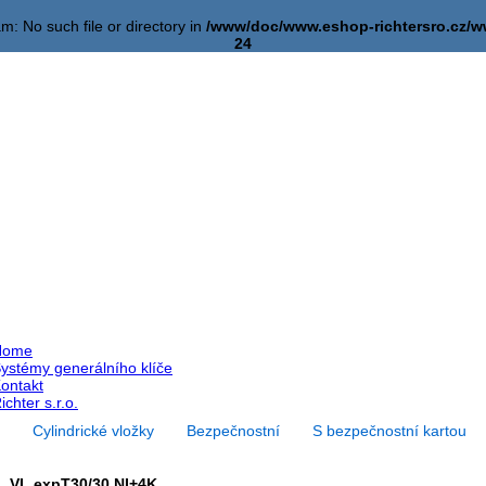
am: No such file or directory in
/www/doc/www.eshop-richtersro.cz
24
Home
ystémy generálního klíče
ontakt
ichter s.r.o.
Cylindrické vložky
Bezpečnostní
S bezpečnostní kartou
VL.expT30/30 NI+4K