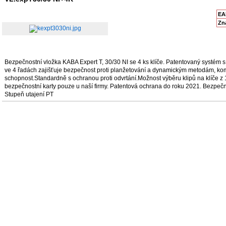
EA
Zn
Bezpečnostní vložka KABA Expert T, 30/30 NI se 4 ks klíče. Patentovaný systém 
ve 4 řadách zajišťuje bezpečnost proti planžetování a dynamickým metodám, ko
schopnost.Standardně s ochranou proti odvrtání.Možnost výběru klipů na klíče z 1
bezpečnostní karty pouze u naší firmy. Patentová ochrana do roku 2021. Bezpečn
Stupeň utajení PT