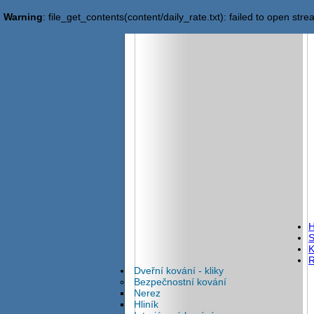
Warning
: file_get_contents(content/daily_rate.txt): failed to open stre
S
K
R
Dveřní kování - kliky
Bezpečnostní kování
Nerez
Hliník