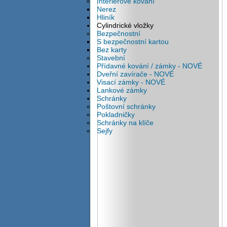
Interiérové kování
Nerez
Hliník
Cylindrické vložky
Bezpečnostní
S bezpečnostní kartou
Bez karty
Stavební
Přídavné kování / zámky - NOVÉ
Dveřní zavírače - NOVÉ
Visací zámky - NOVÉ
Lankové zámky
Schránky
Poštovní schránky
Pokladničky
Schránky na klíče
Sejfy