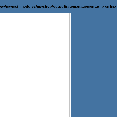
/www/mwms/_modules/mwshop/output/ratemanagement.php
on line