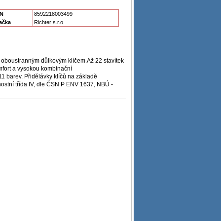
N
8592218003499
ačka
Richter s.r.o.
s oboustranným důlkovým klíčem.Až 22 stavítek
mfort a vysokou kombinační
1 barev. Přidělávky klíčů na základě
ostní třída IV, dle ČSN P ENV 1637, NBÚ -