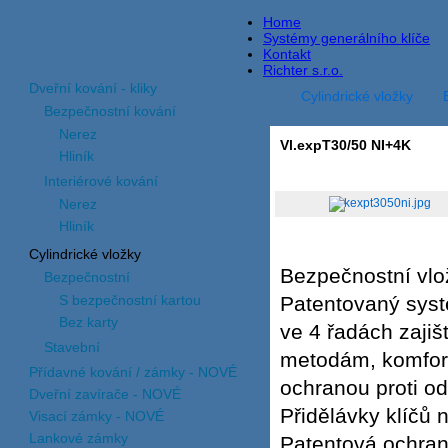
Home
Systémy generálního klíče
Kontakt
Richter s.r.o.
Dveřní kování - kliky
Cylindrické vložky
Bezpečnostní kování
Nerez
Vl.expT30/50 NI+4K
Hliník
Interiérové kování
Nerez
Hliník
Cylindrické vložky
Bezpečnostní vlož
Bezpečnostní
S bezpečnostní kartou
Patentovaný syst
Bez karty
ve 4 řadách zaji
Stavební
metodám, komfor
Přídavné kování / zámky - NOVÉ
ochranou proti od
Dveřní zavírače - NOVÉ
Přidělávky klíčů 
Visací zámky - NOVÉ
Lankové zámky
Patentová ochran