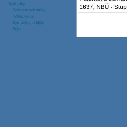
Schránky
1637, NBÚ - Stup
Poštovní schránky
Pokladničky
Schránky na klíče
Sejfy