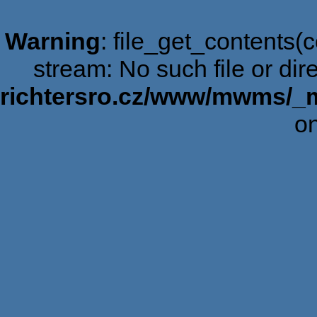
Warning
: file_get_contents(c
stream: No such file or dir
richtersro.cz/www/mwms/_
on