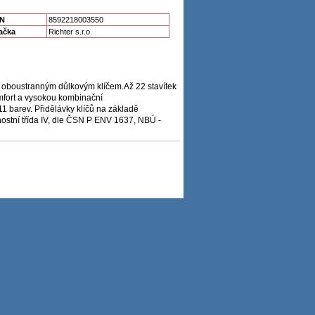
N
8592218003550
ačka
Richter s.r.o.
s oboustranným důlkovým klíčem.Až 22 stavítek
mfort a vysokou kombinační
1 barev. Přidělávky klíčů na základě
ostní třída IV, dle ČSN P ENV 1637, NBÚ -