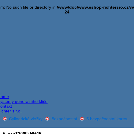
am: No such file or directory in
/www/doc/www.eshop-richtersro.cz
24
Home
ystémy generálního klíče
ontakt
ichter s.r.o.
Cylindrické vložky
Bezpečnostní
S bezpečnostní kartou
Vl.expT30/65 NI+4K