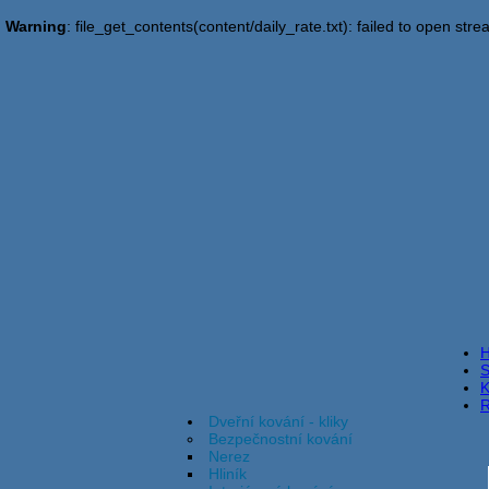
Warning
: file_get_contents(content/daily_rate.txt): failed to open stre
S
K
R
Dveřní kování - kliky
Bezpečnostní kování
Nerez
Hliník