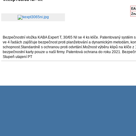
EA
Zn
Bezpečnostní vložka KABA Expert T, 30/65 NI se 4 ks klíče. Patentovaný systém 
ve 4 řadách zajišťuje bezpečnost proti planžetování a dynamickým metodám, ko
schopnost.Standardně s ochranou proti odvrtání.Možnost výběru klipů na klíče z 1
bezpečnostní karty pouze u naší firmy. Patentová ochrana do roku 2021. Bezpečn
Stupeň utajení PT