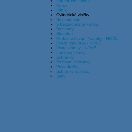
Interiérové kování
Nerez
Hliník
Cylindrické vložky
Bezpečnostní
S bezpečnostní kartou
Bez karty
Stavební
Přídavné kování / zámky - NOVÉ
Dveřní zavírače - NOVÉ
Visací zámky - NOVÉ
Lankové zámky
Schránky
Poštovní schránky
Pokladničky
Schránky na klíče
Sejfy