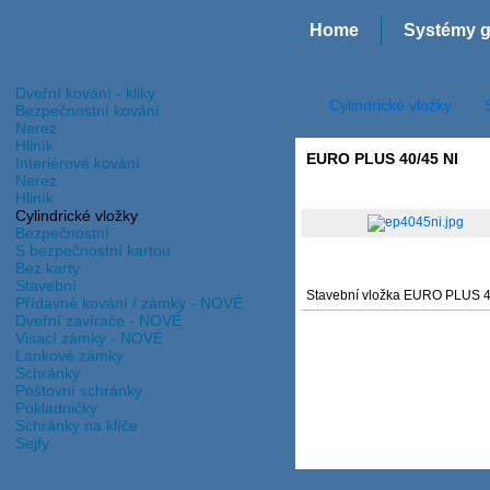
Home
Systémy g
Dveřní kování - kliky
Cylindrické vložky
Bezpečnostní kování
Nerez
Hliník
EURO PLUS 40/45 NI
Interiérové kování
Nerez
Hliník
Cylindrické vložky
Bezpečnostní
S bezpečnostní kartou
Bez karty
Stavební
Stavební vložka EURO PLUS 40/
Přídavné kování / zámky - NOVÉ
Dveřní zavírače - NOVÉ
Visací zámky - NOVÉ
Lankové zámky
Schránky
Poštovní schránky
Pokladničky
Schránky na klíče
Sejfy