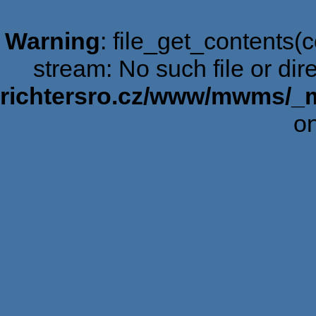
Warning
: file_get_contents(c
stream: No such file or dir
richtersro.cz/www/mwms/_
on