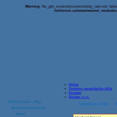
Warning
: file_get_contents(content/daily_rate.txt): fail
richtersro.cz/www/mwms/_module
Home
Systémy generálního klíče
Kontakt
Richter s.r.o.
Dveřní kování - kliky
Cylindrické vložky
Bezpečnostní kování
Nerez